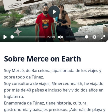
Play
29:39
Play
Mute
Settings
Ente
full
Sobre Merce on Earth
Soy Mercè, de Barcelona, apasionada de los viajes y
sobre todo de Túnez.
Soy consultora de viajes, @merceonearth, he viajado
por más de 40 países e incluso he vivido dos años en
Inglaterra.
Enamorada de Túnez, tiene historia, cultura,
gastronomía y paisajes preciosos. ¡Además de playa y